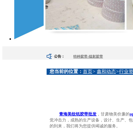
特种胶带-镭射胶带
公告：
opp封箱-彩色胶带
您当前的位置：
首页
>
鑫和动态
>
行业
opp封箱-透明胶带
双面胶带-海绵胶带
双面胶-美纹纸胶带
青海美纹纸胶带批发
，甘肃物美价廉的
觉冲击力，成熟的生产设备，设计、生产、包
特种胶带-高透胶带
的到来，我们将为您提供竭诚的服务。