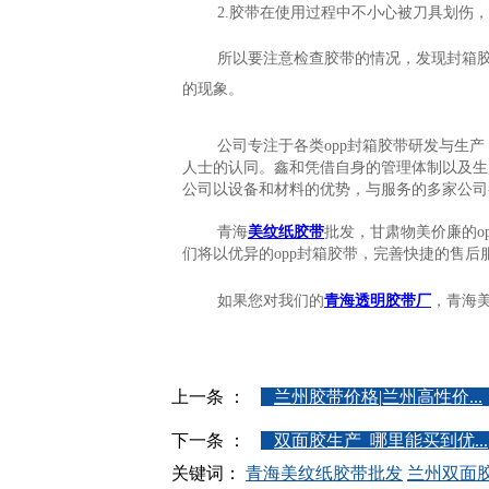
2.胶带在使用过程中不小心被刀具划伤
所以要注意检查胶带的情况，发现封箱
的现象。
公司专注于各类opp封箱胶带研发与生
人士的认同。鑫和凭借自身的管理体制以及生
公司以设备和材料的优势，与服务的多家公司
青海
美纹纸胶带
批发，甘肃物美价廉的o
们将以优异的opp封箱胶带，完善快捷的售
如果您对我们的
青海透明胶带厂
，青海
上一条 ：
兰州胶带价格|兰州高性价...
下一条 ：
双面胶生产_哪里能买到优...
关键词：
青海美纹纸胶带批发
兰州双面