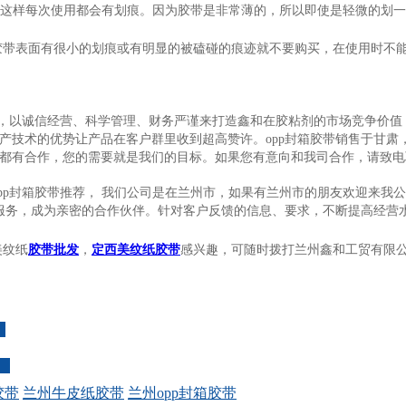
，这样每次使用都会有划痕。因为胶带是非常薄的，所以即使是轻微的划
胶带表面有很小的划痕或有明显的被磕碰的痕迹就不要购买，在使用时不
产，以诚信经营、科学管理、财务严谨来打造鑫和在胶粘剂的市场竞争价值
产技术的优势让产品在客户群里收到超高赞许。opp封箱胶带销售于甘肃
都有合作，您的需要就是我们的目标。如果您有意向和我司合作，请致电
pp封箱胶带推荐， 我们公司是在兰州市，如果有兰州市的朋友欢迎来我
后服务，成为亲密的合作伙伴。针对客户反馈的信息、要求，不断提高经营
美纹纸
胶带批发
，
定西美纹纸胶带
感兴趣，可随时拨打兰州鑫和工贸有限
胶带
兰州牛皮纸胶带
兰州opp封箱胶带