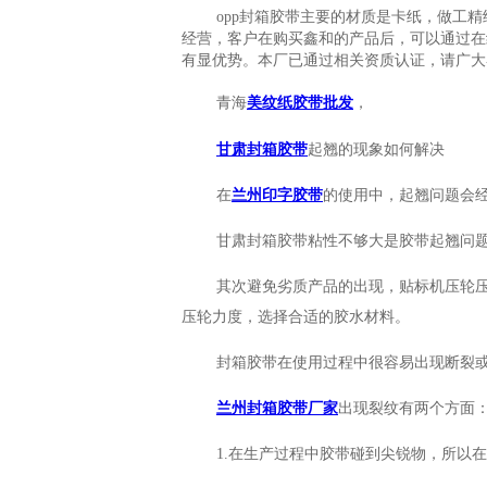
特种胶带-布基胶带
opp封箱胶带主要的材质是卡纸，做工
经营，客户在购买鑫和的产品后，可以通过在
有显优势。本厂已通过相关资质认证，请广大
文具胶带-文具胶带
青海
美纹纸胶带批发
，
甘肃封箱胶带
起翘的现象如何解决
在
兰州印字胶带
的使用中，起翘问题会
甘肃封箱胶带粘性不够大是胶带起翘问
其次避免劣质产品的出现，贴标机压轮
压轮力度，选择合适的胶水材料。
封箱胶带在使用过程中很容易出现断裂
兰州封箱胶带厂家
出现裂纹有两个方面
1.在生产过程中胶带碰到尖锐物，所以