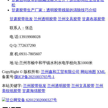
松
甘肃胶带生产厂家：透明胶带残留的清除技巧介绍
甘肃胶带批发
兰州透明胶带
兰州文具胶带
甘肃布基胶带
联系人：张总
电 话:13919908028
Q Q: 772637290
座 机:0931-7805607
地 址:兰州市榆中和平镇水利水电学校向东1000米
CopyRight © 版权所有:
兰州鑫和工贸有限公司
网站地图
XML
备案号:
陇ICP备2021003765号-1
本站关键字:
兰州胶带批发
兰州透明胶带
兰州文具胶带
兰州
美纹纸胶带
甘肃海绵胶带
甘公网安备
62012302000327号