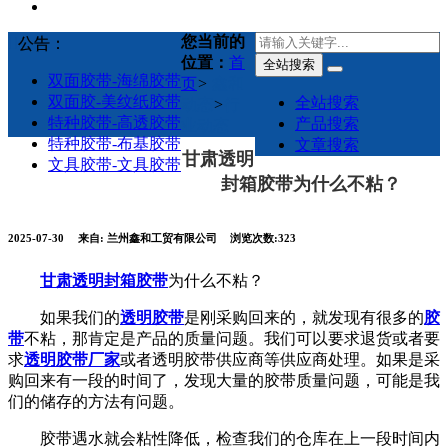
您当前的
公告：
位置：
首
全站搜索
双面胶带-海绵胶带
页
>
鑫和
双面胶-美纹纸胶带
全站搜索
动态
>
行
特种胶带-高透胶带
产品搜索
业动态
特种胶带-布基胶带
文章搜索
甘肃透明
文具胶带-文具胶带
封箱胶带为什么不粘？
2025-07-30
来自:
兰州鑫和工贸有限公司
浏览次数:323
甘肃透明封箱胶带
为什么不粘？
如果我们的
透明胶带
是刚采购回来的，就发现有很多的
胶
带
不粘，那肯定是产品的质量问题。我们可以要求退货或者要
求
透明胶带厂家
或者透明胶带供应商等供应商处理。如果是采
购回来有一段的时间了，发现大量的胶带质量问题，可能是我
们的储存的方法有问题。
胶带遇水就会粘性降低，检查我们的仓库在上一段时间内