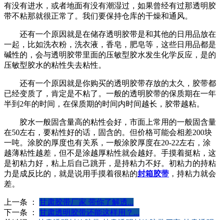
有没有进水，或者地面有没有潮湿过，如果曾经有过那透明胶
带不粘那就很正常了。我们要保持仓库的干燥和通风。
还有一个原因就是在储存透明胶带是和其他的日用品放在
一起，比如洗衣粉，洗衣液，香皂，肥皂等，这些日用品都是
碱性的，会与透明胶带里面的压敏型胶水发生化学反应，是的
压敏型胶水的粘性失去粘性。
还有一个原因就是你购买的透明胶带存放的太久，胶带都
已经变质了，肯定是不粘了。一般的透明胶带的保质期在一年
半到2年的时间，在保质期的时间内时间越长，胶带越粘。
胶水一般固含量高的粘性会好，市面上常用的一般固含量
在50左右，要粘性好的话，固含的。但价格可能会相差200块
一吨。涂胶的厚度也有关系，一般涂胶厚度在20-22左右，涂
越薄粘性越差，但不是涂越厚粘性就会越好。手摸着挺粘，这
是初粘力好，粘上后自己跳开，是持粘力不好。初粘力的持粘
力是成反比的，就是说用手摸着很粘的
封箱胶带
，持粘力就会
差。
上一条 ：
甘肃胶带厂家 带你了解透...
下一条 ：
甘肃透明胶带还能这样用？...