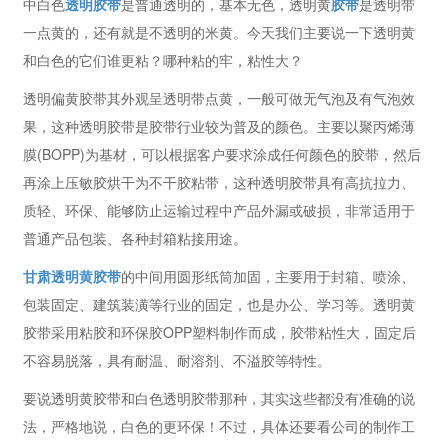
中白色
透明胶带
是普通透明的，基本无色，透明黄
胶带
是透明带
一点黄的，还有就是不透明的米黄。今天我们主要说一下透明黄
和白色的它们谁更粘？哪种粘的牢，粘性大？
透明偏黄胶带其外观呈透明带点黄，一般可做无气泡及有气泡效
果，这种透明胶带是胶带行业较为普及的颜色。主要以聚丙烯薄
膜(BOPP)为基材，可以根据客户要求涂成任何颜色的胶带，然后
再涂上压敏胶烘干为不干胶粘带，这种透明胶带具有高抗拉力、
质轻、环保、能够防止运输过程中产品外漏或破损，非常适用于
普通产品包装、各种封箱粘接用途。
甘肃透明黄胶带
的中间用圆形纸筒加固，主要用于封箱、喷涂、
包装固定、建筑装潢等行业的固定，也是办公、学习等。透明黄
胶带采用粘胶和环保胶OPP塑料制作而成，胶带粘性大，固定后
不容易脱落，具有耐温、耐溶剂、不溢胶等特性。
要说透明黄胶带和白色透明胶带那种，其实这些都没有准确的说
法，严格地说，白色的更环保！不过，具体还要看公司的制作工