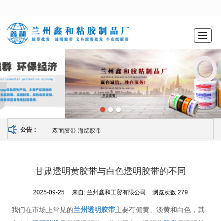
很遗憾，因您的浏览器版本过低导致无法获得最佳浏览体验，推荐下载安装谷歌浏览器！
首页
鑫和产品
鑫和动态
鑫和案例
公司介绍
联系我们
LBS
双面胶带-海绵胶带
公告：
甘肃透明黄胶带与白色透明胶带的不同
2025-09-25
来自:
兰州鑫和工贸有限公司
浏览次数:279
我们在市场上常见的
兰州透明胶带
主要有偏黄、淡黄和白色，其