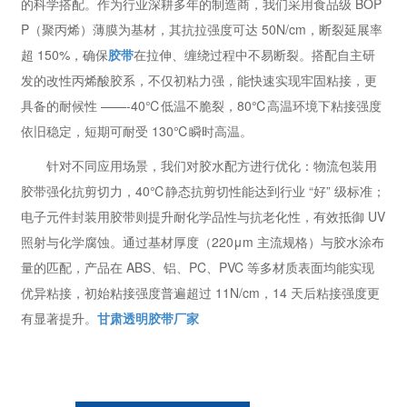
的科学搭配。作为行业深耕多年的制造商，我们采用食品级 BOP
P（聚丙烯）薄膜为基材，其抗拉强度可达 50N/cm，断裂延展率
超 150%，确保
胶带
在拉伸、缠绕过程中不易断裂。搭配自主研
发的改性丙烯酸胶系，不仅初粘力强，能快速实现牢固粘接，更
具备的耐候性 ——-40℃低温不脆裂，80℃高温环境下粘接强度
依旧稳定，短期可耐受 130℃瞬时高温。
针对不同应用场景，我们对胶水配方进行优化：物流包装用
胶带强化抗剪切力，40℃静态抗剪切性能达到行业 “好” 级标准；
电子元件封装用胶带则提升耐化学品性与抗老化性，有效抵御 UV
照射与化学腐蚀。通过基材厚度（220μm 主流规格）与胶水涂布
量的匹配，产品在 ABS、铝、PC、PVC 等多材质表面均能实现
优异粘接，初始粘接强度普遍超过 11N/cm，14 天后粘接强度更
有显著提升。
甘肃透明胶带厂家