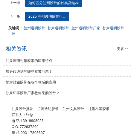
上一条 ：
如何区分兰州胶带的种类及结构
下一条 ：
2025 兰州透明胶带行...
关键词：
兰州透明胶带
甘肃透明胶带
兰州透明胶带厂家
甘肃透明胶带
厂家
相关资讯
更多>>
甘肃透明封箱胶带的应用特点
您身边遇到的哪些胶带问题？
甘肃封箱胶带在各个领域的应用
甘肃印字胶带厂家教你采购胶带？
甘肃胶带批发
兰州透明胶带
兰州文具胶带
甘肃布基胶带
联系人：张总
电 话:13919908028
Q Q: 772637290
座 机:0931-7805607