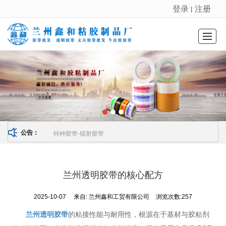
登录
注册
丨
很遗憾，因您的浏览器版本过低导致无法获得最佳浏览体验，推荐下载安装谷歌浏览器！
首页
鑫和产品
鑫和动态
鑫和案例
公司介绍
联系我们
LBS
特种胶带-镭射胶带
公告：
兰州透明胶带的核心配方
2025-10-07
来自:
兰州鑫和工贸有限公司
浏览次数:257
兰州透明胶带
的粘接性能与耐用性，根源在于基材与胶粘剂